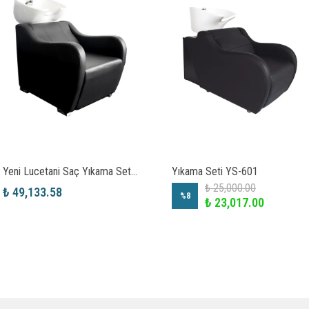
Yeni Lucetani Saç Yıkama Seti MT-3032A
Yıkama Seti YS-601
₺ 25,000.00
₺ 49,133.58
%
8
₺ 23,017.00