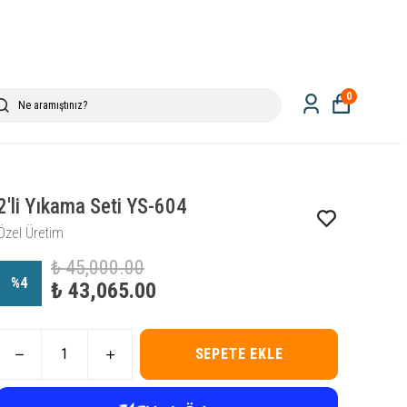
0
2'li Yıkama Seti YS-604
Özel Üretim
₺ 45,000.00
%
4
₺ 43,065.00
SEPETE EKLE