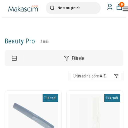
0
Beauty Pro
2
ürün
Filtrele
Ürün adına göre A-Z
Tükendi
Tükendi