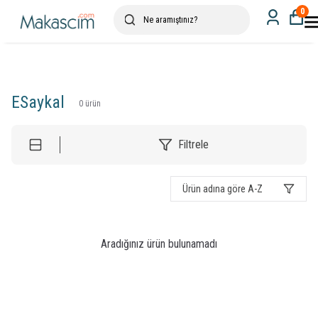
0
ESaykal
0
ürün
Filtrele
Ürün adına göre A-Z
Aradığınız ürün bulunamadı