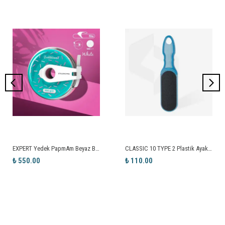
EXPERT Yedek PapmAm Beyaz Bant Törpü, STALEKS PRO Plastik Bobinde, 100 Grit
CLASSIC 10 TYPE 2 Plastik Ayak Törpüsü (80/120 Grit) Mavi
₺ 550.00
₺ 110.00