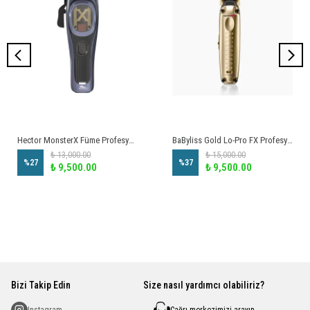
Hector MonsterX Füme Profesyonel Saç Kesme Makinesi
BaByliss Gold Lo-Pro FX Profesyonel Ense ve Çizim Makinesi
₺ 13,000.00
₺ 15,000.00
%
27
%
37
₺ 9,500.00
₺ 9,500.00
Bizi Takip Edin
Size nasıl yardımcı olabiliriz?
Çağrı merkezimizi arayın