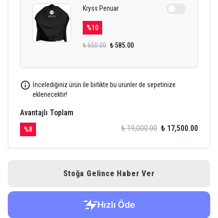
Kryss Penuar
%
10
₺ 650.00
₺ 585.00
İncelediğiniz ürün ile birlikte bu ürünler de sepetinize
eklenecektir!
Avantajlı Toplam
₺ 19,000.00
₺ 17,500.00
%
8
Stoğa Gelince Haber Ver