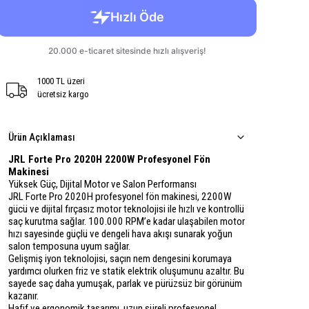
1000 TL üzeri
ücretsiz kargo
Ürün Açıklaması
JRL Forte Pro 2020H 2200W Profesyonel Fön
Makinesi
Yüksek Güç, Dijital Motor ve Salon Performansı
JRL Forte Pro 2020H profesyonel fön makinesi
, 2200W
gücü ve dijital fırçasız motor teknolojisi ile hızlı ve kontrollü
saç kurutma sağlar. 100.000 RPM’e kadar ulaşabilen motor
hızı sayesinde güçlü ve dengeli hava akışı sunarak yoğun
salon temposuna uyum sağlar.
Gelişmiş iyon teknolojisi, saçın nem dengesini korumaya
yardımcı olurken friz ve statik elektrik oluşumunu azaltır. Bu
sayede saç daha yumuşak, parlak ve pürüzsüz bir görünüm
kazanır.
Hafif ve ergonomik tasarımı, uzun süreli profesyonel