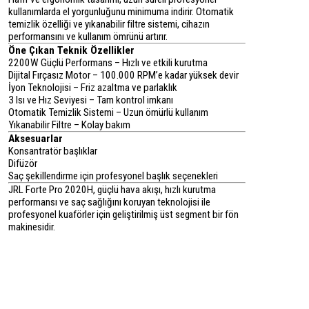
kullanımlarda el yorgunluğunu minimuma indirir. Otomatik
temizlik özelliği ve yıkanabilir filtre sistemi, cihazın
performansını ve kullanım ömrünü artırır.
Öne Çıkan Teknik Özellikler
2200W Güçlü Performans
– Hızlı ve etkili kurutma
Dijital Fırçasız Motor
– 100.000 RPM’e kadar yüksek devir
İyon Teknolojisi
– Friz azaltma ve parlaklık
3 Isı ve Hız Seviyesi
– Tam kontrol imkanı
Otomatik Temizlik Sistemi
– Uzun ömürlü kullanım
Yıkanabilir Filtre
– Kolay bakım
Aksesuarlar
Konsantratör başlıklar
Difüzör
Saç şekillendirme için profesyonel başlık seçenekleri
JRL Forte Pro 2020H, güçlü hava akışı, hızlı kurutma
performansı ve saç sağlığını koruyan teknolojisi ile
profesyonel kuaförler için geliştirilmiş üst segment bir fön
makinesidir.