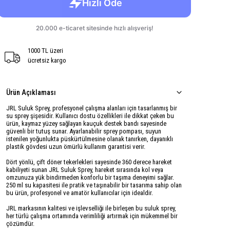
1000 TL üzeri
ücretsiz kargo
Ürün Açıklaması
JRL Suluk Sprey, profesyonel çalışma alanları için tasarlanmış bir
su sprey şişesidir. Kullanıcı dostu özellikleri ile dikkat çeken bu
ürün, kaymaz yüzey sağlayan kauçuk destek bandı sayesinde
güvenli bir tutuş sunar. Ayarlanabilir sprey pompası, suyun
istenilen yoğunlukta püskürtülmesine olanak tanırken, dayanıklı
plastik gövdesi uzun ömürlü kullanım garantisi verir.
Dört yönlü, çift döner tekerlekleri sayesinde 360 derece hareket
kabiliyeti sunan JRL Suluk Sprey, hareket sırasında kol veya
omzunuza yük bindirmeden konforlu bir taşıma deneyimi sağlar.
250 ml su kapasitesi ile pratik ve taşınabilir bir tasarıma sahip olan
bu ürün, profesyonel ve amatör kullanıcılar için idealdir.
JRL markasının kalitesi ve işlevselliği ile birleşen bu suluk sprey,
her türlü çalışma ortamında verimliliği artırmak için mükemmel bir
çözümdür.