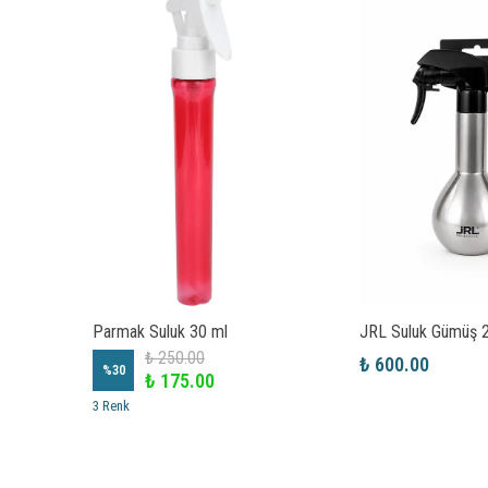
Parmak Suluk 30 ml
JRL Suluk Gümüş 
₺ 250.00
₺ 600.00
%
30
₺ 175.00
3 Renk