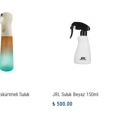
skürtmeli Suluk
JRL Suluk Beyaz 150ml
JRL 
₺ 500.00
₺ 55
2 Renk