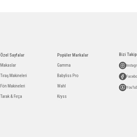
Bizi Takip
Özel Sayfalar
Popüler Markalar
Makaslar
Gamma
Instag
Tıraş Makineleri
Babyliss Pro
Faceb
Fön Makineleri
Wahl
YouTu
Tarak & Fırça
Kryss