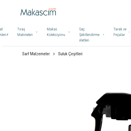
at
Tıraş
Makas
Saç
Tarak ve
leri⚡️
Makineleri
Koleksiyonu
Şekillendirme
Fırçalar
Aletleri
Sarf Malzemeler
Suluk Çeşitleri