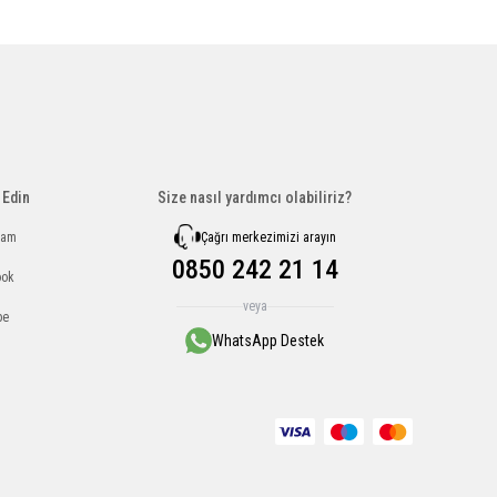
 Edin
Size nasıl yardımcı olabiliriz?
Çağrı merkezimizi arayın
ram
0850 242 21 14
ook
veya
be
WhatsApp Destek