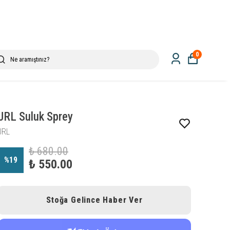
0
JRL Suluk Sprey
JRL
₺ 680.00
%
19
₺ 550.00
Stoğa Gelince Haber Ver