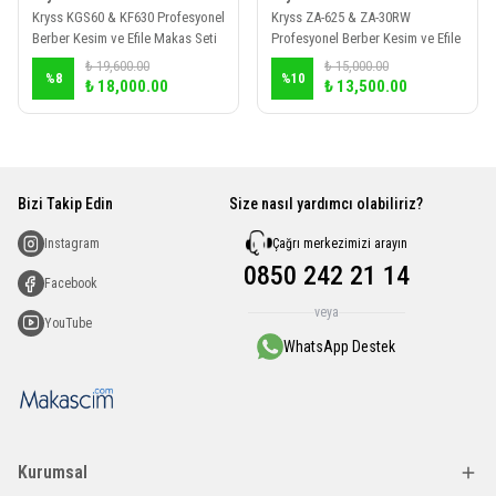
Kryss KGS60 & KF630 Profesyonel
Kryss ZA-625 & ZA-30RW
Berber Kesim ve Efile Makas Seti
Profesyonel Berber Kesim ve Efile
Makas Seti
₺ 19,600.00
₺ 15,000.00
%
8
%
10
₺ 18,000.00
₺ 13,500.00
Bizi Takip Edin
Size nasıl yardımcı olabiliriz?
Çağrı merkezimizi arayın
Instagram
0850 242 21 14
Facebook
veya
YouTube
WhatsApp Destek
Kurumsal