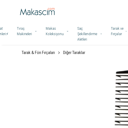
at
Tıraş
Makas
Saç
Tarak ve
leri⚡️
Makineleri
Koleksiyonu
Şekillendirme
Fırçalar
Aletleri
Tarak & Fön Fırçaları
Diğer Taraklar