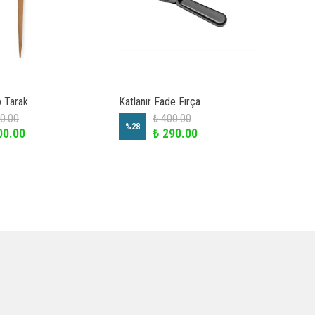
 Tarak
Katlanır Fade Fırça
Gökku
0.00
₺ 400.00
₺ 20
%
28
00.00
₺ 290.00