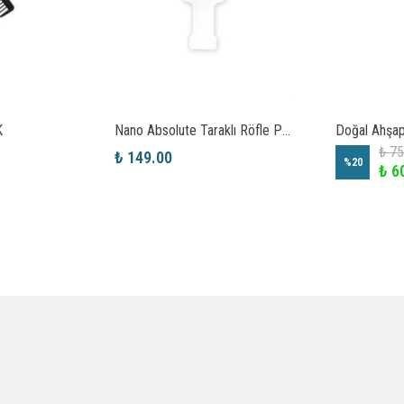
K
Nano Absolute Taraklı Röfle Paleti
Doğal Ahşap
₺ 75
₺ 149.00
%
20
₺ 6