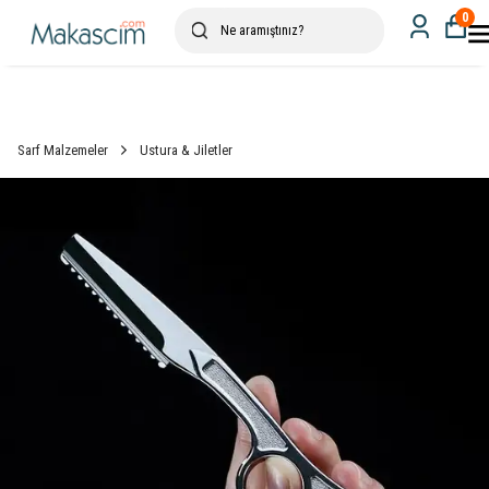
0
Sarf Malzemeler
Ustura & Jiletler