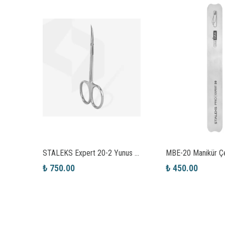
STALEKS NS-10-7 Smart Et Pensi
STALEKS Expert 20-2 Yunus Model Et Makası
MBE-20 Manikür Çe
₺ 750.00
₺ 450.00