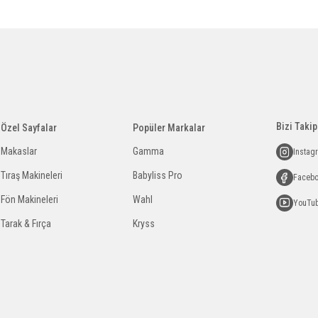
Bizi Takip
Özel Sayfalar
Popüler Markalar
Makaslar
Gamma
Instag
Tıraş Makineleri
Babyliss Pro
Faceb
Fön Makineleri
Wahl
YouTu
Tarak & Fırça
Kryss