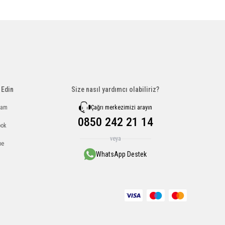
 Edin
Size nasıl yardımcı olabiliriz?
Çağrı merkezimizi arayın
ram
0850 242 21 14
ook
veya
be
WhatsApp Destek