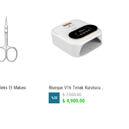
leks Et Makası
Blueque V16 Tırnak Kurutucu ve Hijyen Cihazı
₺ 7,500.00
₺ 1,
%
35
₺ 4,900.00