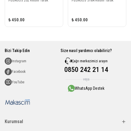
PEGASUS 202 Kesim Tarak
PEGASUS 518A Kesim Tarak
₺ 450.00
₺ 450.00
Bizi Takip Edin
Size nasıl yardımcı olabiliriz?
Çağrı merkezimizi arayın
Instagram
0850 242 21 14
Facebook
veya
YouTube
WhatsApp Destek
Kurumsal