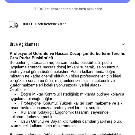
1000 TL üzeri ücretsiz kargo
Ürün Açıklaması
Profesyonel Görüntü ve Hassas Dozaj için Berberlerin Tercihi:
Cam Pudra Püskürtücü
Berberler için tasarlanmış bu cam pudra püskürtücü, pudra
uygulamalarınızda hassas dozaj imkanı sunarak, salonunuzun
profesyonel görüntüsünü pekiştirir. Pudra kullanımında doğru
miktarın ne kadar önemli olduğunu bilen profesyoneller için ideal
bir çözüm sunan bu ürün, müşterilerinizin ilgisini çekecek ve
kuaför malzemeleri koleksiyonunuzdaki yerini alacak.
Özellikler:
• Doğru Miktar Kontrolü: İstediğiniz miktarda pudrayı kolayca
uygulama olanağı sağlar.
• Profesyonel Görüntü: Yüksek kaliteli cam malzeme ve şık
tasarımıyla salonunuzda profesyonel bir imaj sergiler.
• Kullanım Kolaylığı: Ergonomik tasarımı sayesinde
kullanımı kolay ve pratiktir.
• Uzun Ömürlü ve Dayanıklı: Kaliteli camdan yapılmış olup,
uzun süreli kullanım için mükemmeldir.
Bu cam pudra püskürtücü ile, tıraş sonrası bakım rutinlerinizi bir