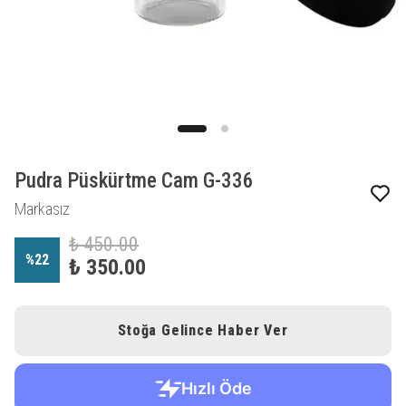
Pudra Püskürtme Cam G-336
Markasız
₺ 450.00
%
22
₺ 350.00
Stoğa Gelince Haber Ver