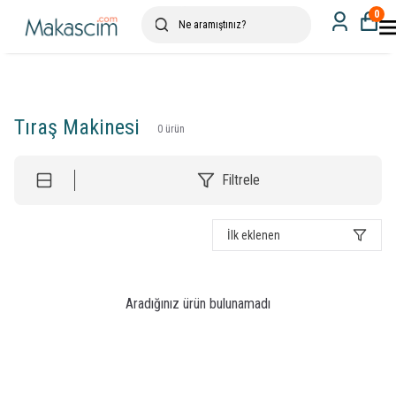
0
Tıraş Makinesi
0
ürün
Filtrele
İlk eklenen
Aradığınız ürün bulunamadı