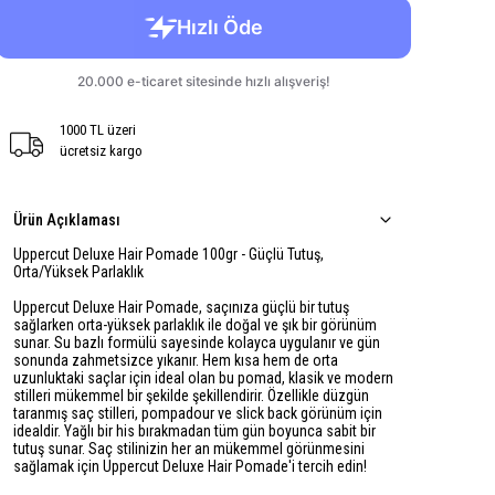
1000 TL üzeri
ücretsiz kargo
Ürün Açıklaması
Uppercut Deluxe Hair Pomade 100gr - Güçlü Tutuş,
Orta/Yüksek Parlaklık
Uppercut Deluxe Hair Pomade, saçınıza güçlü bir tutuş
sağlarken orta-yüksek parlaklık ile doğal ve şık bir görünüm
sunar. Su bazlı formülü sayesinde kolayca uygulanır ve gün
sonunda zahmetsizce yıkanır. Hem kısa hem de orta
uzunluktaki saçlar için ideal olan bu pomad, klasik ve modern
stilleri mükemmel bir şekilde şekillendirir. Özellikle düzgün
taranmış saç stilleri, pompadour ve slick back görünüm için
idealdir. Yağlı bir his bırakmadan tüm gün boyunca sabit bir
tutuş sunar. Saç stilinizin her an mükemmel görünmesini
sağlamak için Uppercut Deluxe Hair Pomade'i tercih edin!