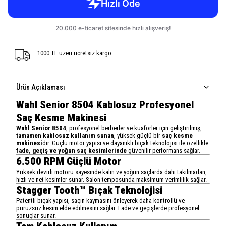
1000 TL üzeri ücretsiz kargo
Ürün Açıklaması
Wahl Senior 8504 Kablosuz Profesyonel
Saç Kesme Makinesi
Wahl Senior 8504
, profesyonel berberler ve kuaförler için geliştirilmiş,
tamamen kablosuz kullanım sunan
, yüksek güçlü bir
saç kesme
makinesi
dir. Güçlü motor yapısı ve dayanıklı bıçak teknolojisi ile özellikle
fade, geçiş ve yoğun saç kesimlerinde
güvenilir performans sağlar.
6.500 RPM Güçlü Motor
Yüksek devirli motoru sayesinde kalın ve yoğun saçlarda dahi takılmadan,
hızlı ve net kesimler sunar. Salon temposunda maksimum verimlilik sağlar.
Stagger Tooth™ Bıçak Teknolojisi
Patentli bıçak yapısı, saçın kaymasını önleyerek daha kontrollü ve
pürüzsüz kesim elde edilmesini sağlar. Fade ve geçişlerde profesyonel
sonuçlar sunar.