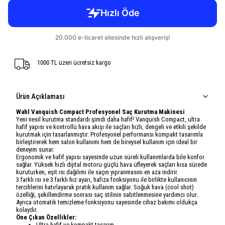
1000 TL üzeri ücretsiz kargo
Ürün Açıklaması
Wahl Vanquish Compact Profesyonel Saç Kurutma Makinesi
Yeni nesil kurutma standardı şimdi daha hafif! Vanquish Compact, ultra
hafif yapısı ve kontrollü hava akışı ile saçları hızlı, dengeli ve etkili şekilde
kurutmak için tasarlanmıştır. Profesyonel performansı kompakt tasarımla
birleştirerek hem salon kullanımı hem de bireysel kullanım için ideal bir
deneyim sunar.
Ergonomik ve hafif yapısı sayesinde uzun süreli kullanımlarda bile konfor
sağlar. Yüksek hızlı dijital motoru güçlü hava üfleyerek saçları kısa sürede
kuruturken, eşit ısı dağılımı ile saçın yıpranmasını en aza indirir.
3 farklı ısı ve 3 farklı hız ayarı, hafıza fonksiyonu ile birlikte kullanıcının
tercihlerini hatırlayarak pratik kullanım sağlar. Soğuk hava (cool shot)
özelliği, şekillendirme sonrası saç stilinin sabitlenmesine yardımcı olur.
Ayrıca otomatik temizleme fonksiyonu sayesinde cihaz bakımı oldukça
kolaydır.
Öne Çıkan Özellikler:
Ultra hafif ve kompakt tasarım