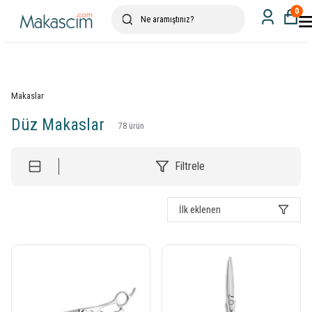
0
Makaslar
Düz Makaslar
78
ürün
Filtrele
İlk eklenen