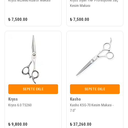
Kryss MZM80 Kuaför Makası
Kryss Siyah YNF Profesyonel Saç
Kesim Makası
₺ 7,500.00
₺ 7,500.00
SEPETE EKLE
SEPETE EKLE
Kryss
Kasho
Kryss 6.0 TS260
Kasho KSG-70 Kesim Makası -
7.0"
₺ 9,800.00
₺ 37,260.00