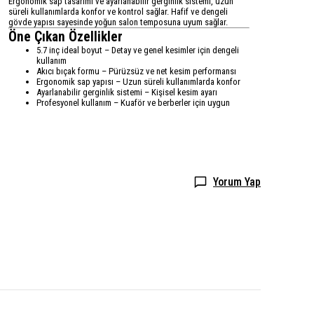
Ergonomik sap tasarımı ve ayarlanabilir gerginlik sistemi, uzun
süreli kullanımlarda konfor ve kontrol sağlar. Hafif ve dengeli
gövde yapısı sayesinde yoğun salon temposuna uyum sağlar.
Öne Çıkan Özellikler
5.7 inç ideal boyut – Detay ve genel kesimler için dengeli
kullanım
Akıcı bıçak formu – Pürüzsüz ve net kesim performansı
Ergonomik sap yapısı – Uzun süreli kullanımlarda konfor
Ayarlanabilir gerginlik sistemi – Kişisel kesim ayarı
Profesyonel kullanım – Kuaför ve berberler için uygun
Yorum Yap