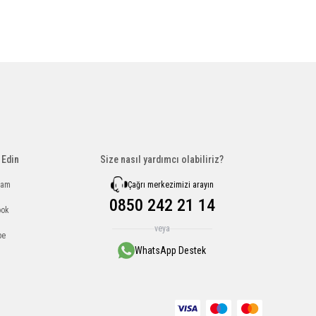
 Edin
Size nasıl yardımcı olabiliriz?
Çağrı merkezimizi arayın
ram
0850 242 21 14
ook
veya
be
WhatsApp Destek