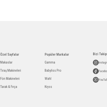
Bizi Takip
Özel Sayfalar
Popüler Markalar
Makaslar
Gamma
Instag
Tıraş Makineleri
Babyliss Pro
Faceb
Fön Makineleri
Wahl
YouTu
Tarak & Fırça
Kryss