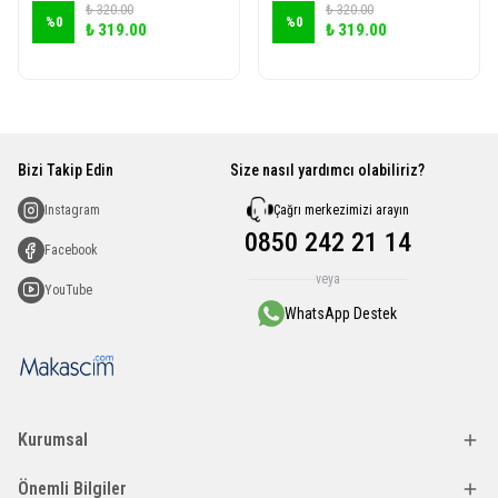
₺ 320.00
₺ 320.00
%
0
%
0
₺ 319.00
₺ 319.00
Bizi Takip Edin
Size nasıl yardımcı olabiliriz?
Çağrı merkezimizi arayın
Instagram
0850 242 21 14
Facebook
veya
YouTube
WhatsApp Destek
Kurumsal
Önemli Bilgiler