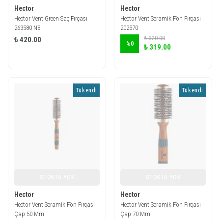
Hector
Hector
Hector Vent Green Saç Fırçası
Hector Vent Seramik Fön Fırçası
263580 NB
202570
₺ 320.00
₺ 420.00
%
0
₺ 319.00
Tükendi
Tükendi
STOKTA YOK
STOKTA YOK
Hector
Hector
Hector Vent Seramik Fön Fırçası
Hector Vent Seramik Fön Fırçası
Çap 50 Mm
Çap 70 Mm