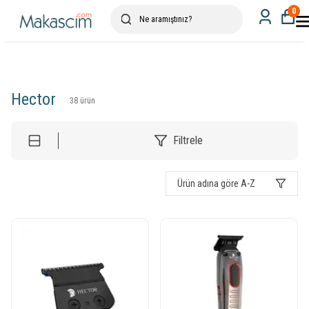
0
Hector
38
ürün
Filtrele
Ürün adına göre A-Z