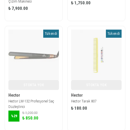
Çizim Makinesi
₺ 1,750.00
₺ 7,900.00
Tükendi
Tükendi
STOKTA YOK
STOKTA YOK
Hector
Hector
Hector LM-132 Profesyonel Saç
Hector Tarak 807
Düzleştirici
₺ 180.00
₺ 1,200.00
%
29
₺ 850.00