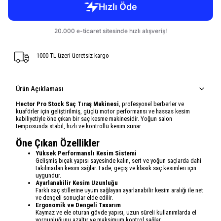
1000 TL üzeri ücretsiz kargo
Ürün Açıklaması
Hector Pro Stock Saç Tıraş Makinesi
, profesyonel berberler ve
kuaförler için geliştirilmiş, güçlü motor performansı ve hassas kesim
kabiliyetiyle öne çıkan bir saç kesme makinesidir. Yoğun salon
temposunda stabil, hızlı ve kontrollü kesim sunar.
Öne Çıkan Özellikler
Yüksek Performanslı Kesim Sistemi
Gelişmiş bıçak yapısı sayesinde kalın, sert ve yoğun saçlarda dahi
takılmadan kesim sağlar. Fade, geçiş ve klasik saç kesimleri için
uygundur.
Ayarlanabilir Kesim Uzunluğu
Farklı saç stillerine uyum sağlayan ayarlanabilir kesim aralığı ile net
ve dengeli sonuçlar elde edilir.
Ergonomik ve Dengeli Tasarım
Kaymaz ve ele oturan gövde yapısı, uzun süreli kullanımlarda el
yorgunluğunu azaltır ve maksimum kontrol sağlar.