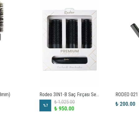
43mm)
Rodeo 3IN1-B Saç Fırçası Seti Siyah
RODEO 021
₺ 1,025.00
₺ 200.00
%
7
₺ 950.00