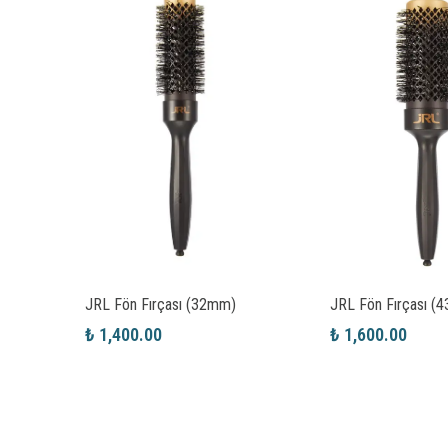
10
JRL Fön Fırçası (32mm)
JRL Fön Fırçası (
₺ 1,400.00
₺ 1,600.00