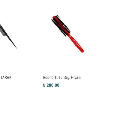
 TARAK
Rodeo 1019 Saç Fırçası
Rodeo
₺ 200.00
₺ 45