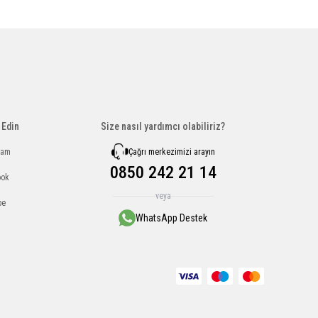
 Edin
Size nasıl yardımcı olabiliriz?
Çağrı merkezimizi arayın
ram
0850 242 21 14
ook
veya
be
WhatsApp Destek