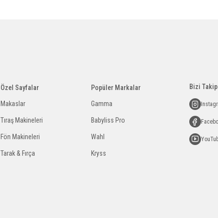
Bizi Takip
Özel Sayfalar
Popüler Markalar
Makaslar
Gamma
Instag
Tıraş Makineleri
Babyliss Pro
Faceb
Fön Makineleri
Wahl
YouTu
Tarak & Fırça
Kryss