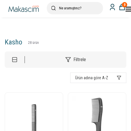
0
Kasho
28
ürün
Filtrele
Ürün adına göre A-Z