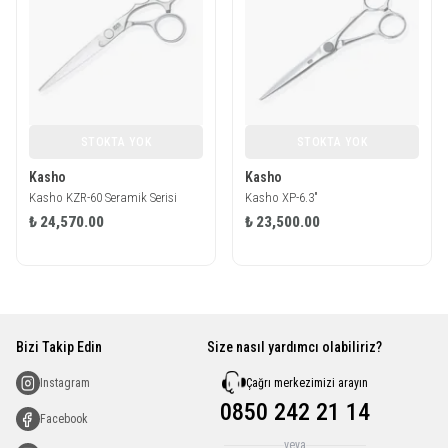
STOKTA YOK
STOKTA YOK
Kasho
Kasho
Kasho KZR-60 Seramik Serisi
Kasho XP-6.3"
₺ 24,570.00
₺ 23,500.00
Bizi Takip Edin
Size nasıl yardımcı olabiliriz?
Çağrı merkezimizi arayın
Instagram
0850 242 21 14
Facebook
veya