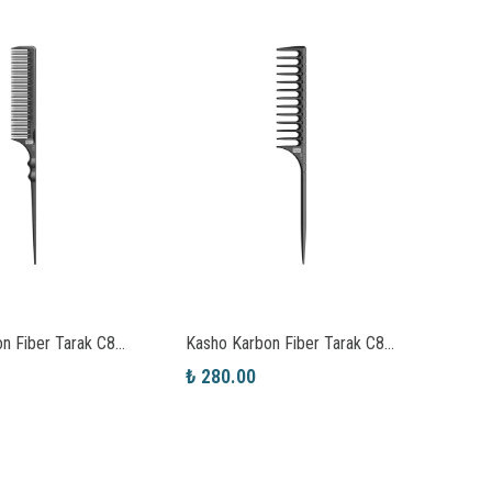
Kasho Karbon Fiber Tarak C803
Kasho Karbon Fiber Tarak C811
₺ 280.00
₺ 28