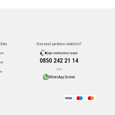
 Edin
Size nasıl yardımcı olabiliriz?
Çağrı merkezimizi arayın
ram
0850 242 21 14
ook
veya
be
WhatsApp Destek