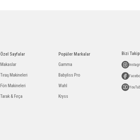
Bizi Takip
Özel Sayfalar
Popüler Markalar
Makaslar
Gamma
Instag
Tıraş Makineleri
Babyliss Pro
Faceb
Fön Makineleri
Wahl
YouTu
Tarak & Fırça
Kryss