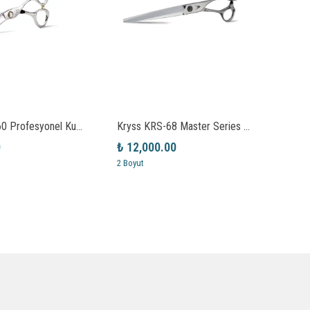
Kryss KC-360 Profesyonel Kuaför Makası
Kryss KRS-68 Master Series Saç Kesim Makası
0
₺ 12,000.00
₺ 9,
2 Boyut
2 Boyu