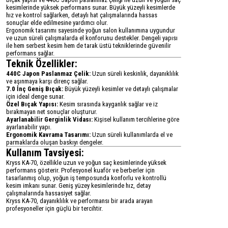
kesimlerinde yüksek performans sunar. Büyük yüzeyli kesimlerde
hız ve kontrol sağlarken, detaylı hat çalışmalarında hassas
sonuçlar elde edilmesine yardımcı olur.
Ergonomik tasarımı sayesinde yoğun salon kullanımına uygundur
ve uzun süreli çalışmalarda el konforunu destekler. Dengeli yapısı
ile hem serbest kesim hem de tarak üstü tekniklerinde güvenilir
performans sağlar.
Teknik Özellikler:
440C Japon Paslanmaz Çelik:
Uzun süreli keskinlik, dayanıklılık
ve aşınmaya karşı direnç sağlar.
7.0 İnç Geniş Bıçak:
Büyük yüzeyli kesimler ve detaylı çalışmalar
için ideal denge sunar.
Özel Bıçak Yapısı:
Kesim sırasında kayganlık sağlar ve iz
bırakmayan net sonuçlar oluşturur.
Ayarlanabilir Gerginlik Vidası:
Kişisel kullanım tercihlerine göre
ayarlanabilir yapı.
Ergonomik Kavrama Tasarımı:
Uzun süreli kullanımlarda el ve
parmaklarda oluşan baskıyı dengeler.
Kullanım Tavsiyesi:
Kryss KA-70, özellikle uzun ve yoğun saç kesimlerinde yüksek
performans gösterir. Profesyonel kuaför ve berberler için
tasarlanmış olup, yoğun iş temposunda konforlu ve kontrollü
kesim imkanı sunar. Geniş yüzey kesimlerinde hız, detay
çalışmalarında hassasiyet sağlar.
Kryss KA-70, dayanıklılık ve performansı bir arada arayan
profesyoneller için güçlü bir tercihtir.