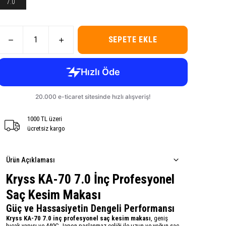
7.0"
SEPETE EKLE
1000 TL üzeri
ücretsiz kargo
Ürün Açıklaması
Kryss KA-70 7.0 İnç Profesyonel
Saç Kesim Makası
Güç ve Hassasiyetin Dengeli Performansı
Kryss KA-70 7.0 inç profesyonel saç kesim makası
, geniş
bıçak yapısı ve 440C Japon paslanmaz çeliği ile uzun ve yoğun saç