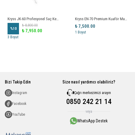
Kryss JK-60 Profesyonel Saç Kesim Makası
Kryss EN-70 Premium Kuaför Makası
₺ 8,800.00
₺ 7,500.00
%
10
₺ 7,950.00
1 Boyut
3 Boyut
Bizi Takip Edin
Size nasıl yardımcı olabiliriz?
Çağrı merkezimizi arayın
Instagram
0850 242 21 14
Facebook
veya
YouTube
WhatsApp Destek