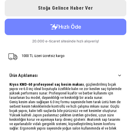
Stoğa Gelince Haber Ver
1000 TL üzeri ücretsiz kargo
Ürün Açıklaması
Kryss KMD-60 profesyonel saç kesim makası
, güçlendirilmiş bıçak
yapısı ve 6.0 inç ideal boyutuyla özellikle kalın ve zor kesilen saç tiplerinde
yüksek performans sunar. Profesyonel kuaför ve berber kullanımı için
tasarlanan bu model, dayanıklılığı ve keskinliği bir arada sunar.
Geniş kesim alanı sağlayan 6.0 inç formu sayesinde hem tarak üstü hem de
serbest kesim tekniklerinde kontrollü ve hızlı çalışma imkanı sunar. Güçlü
bıçak yapısı, kalın telli saçlarda bile pürüzsüz ve net kesimler oluşturur.
Yüksek kaliteli Japon paslanmaz çelikten üretilen gövdesi, uzun süre
keskinliğini korur ve aşınmaya karşı direnç gösterir. Anatomik sap tasarımı
ve ayarlanabilir vidalı gerginlik sistemi, kişiselleştirilmiş kesim konforu
sağlar. Ergonomik yapısı sayesinde yoğun salon kullanımında el ve bilek