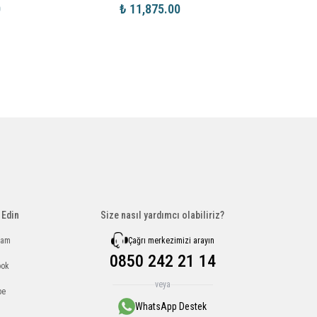
0
₺ 11,875.00
₺ 13
 Edin
Size nasıl yardımcı olabiliriz?
Çağrı merkezimizi arayın
ram
0850 242 21 14
ook
veya
be
WhatsApp Destek