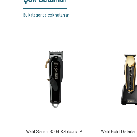
Bu kategoride çok satanlar
WAHL Launch Combo Profesyonel Saç Kesim Makinesi ve Çizim Seti
Wahl Senior 8504 Kablosuz Profesyonel Saç Kesme Makinesi