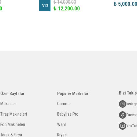
0
₺ 14,000.00
₺ 5,000.0
%
13
0
₺ 12,200.00
Bizi Takip
Özel Sayfalar
Popüler Markalar
Makaslar
Gamma
Instag
Tıraş Makineleri
Babyliss Pro
Faceb
Fön Makineleri
Wahl
YouTu
Tarak & Fırça
Kryss