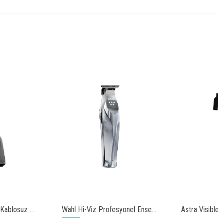
Wahl Gold Detailer Kablosuz Profesyonel Saç & Sakal Çizim Makinesi
Wahl Hi-Viz Profesyonel Ense ve Çizim Makinesi