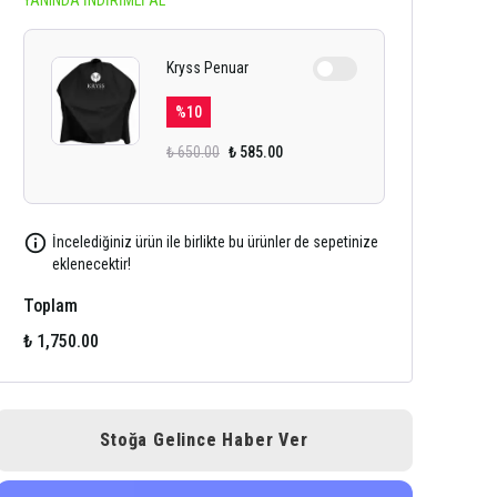
YANINDA İNDİRİMLİ AL
Kryss Penuar
%
10
₺ 650.00
₺ 585.00
İncelediğiniz ürün ile birlikte bu ürünler de sepetinize
eklenecektir!
Toplam
₺ 1,750.00
Stoğa Gelince Haber Ver