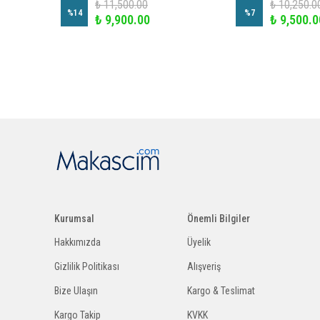
₺ 11,500.00
₺ 10,250.0
%
14
%
7
₺ 9,900.00
₺ 9,500.0
Kurumsal
Önemli Bilgiler
Hakkımızda
Üyelik
Gizlilik Politikası
Alışveriş
Bize Ulaşın
Kargo & Teslimat
Kargo Takip
KVKK