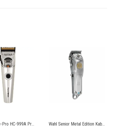
Astra Visible-Pro HC-999A Profesyonel Saç & Sakal Kesme Makinesi
Wahl Senior Metal Edition Kablosuz Profesyonel Saç Kesme Makinesi