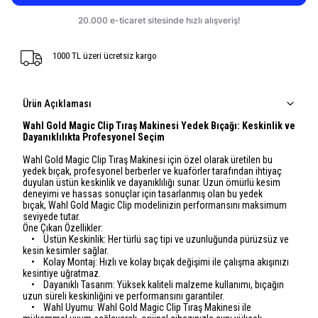
1000 TL üzeri ücretsiz kargo
Ürün Açıklaması
Wahl Gold Magic Clip Tıraş Makinesi Yedek Bıçağı: Keskinlik ve
Dayanıklılıkta Profesyonel Seçim
Wahl Gold Magic Clip Tıraş Makinesi için özel olarak üretilen bu
yedek bıçak, profesyonel berberler ve kuaförler tarafından ihtiyaç
duyulan üstün keskinlik ve dayanıklılığı sunar. Uzun ömürlü kesim
deneyimi ve hassas sonuçlar için tasarlanmış olan bu yedek
bıçak,
Wahl Gold
Magic Clip modelinizin performansını maksimum
seviyede tutar.
Öne Çıkan Özellikler:
• Üstün Keskinlik: Her türlü saç tipi ve uzunluğunda pürüzsüz ve
kesin kesimler sağlar.
• Kolay Montaj: Hızlı ve kolay bıçak değişimi ile çalışma akışınızı
kesintiye uğratmaz.
• Dayanıklı Tasarım: Yüksek kaliteli malzeme kullanımı, bıçağın
uzun süreli keskinliğini ve performansını garantiler.
• Wahl Uyumu:
Wahl Gold
Magic Clip Tıraş Makinesi ile