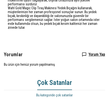
mükemmel uyum sağlayarak, orijinal cihazınızla aynı yüksek
performansı sürdürür.
Wahl Gold
Magic Clip Tıraş Makinesi Yedek Bıçağını kullanarak,
müşterilerinize her zaman profesyonel sonuçlar sunun. Bu yedek
bıçak, keskinliği ve dayanıklılığı ile salonunuzda güvenilir bir
performans sergilemenizi sağlar. İster yoğun salon ortamında ister
evde kullanımda olsun, bu yedek bıçak kesim kalitenizi her zaman
zirvede tutar.
Yorumlar
Yorum Yap
Bu ürün için henüz yorum yapılmamış.
Çok Satanlar
Bu kategoride çok satanlar