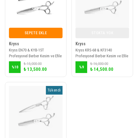
SEPETE EKLE
STOKTA YOK
Kryss
Kryss
Kryss EN70 & KYB-15T
Kryss KRS-68 & KF3140
Profesyonel Berber Kesim ve Efile
Profesyonel Berber Kesim ve Efile
Makas Seti
Makas Seti
₺ 15,000.00
₺ 16,000.00
%
10
%
9
₺ 13,500.00
₺ 14,500.00
Tükendi