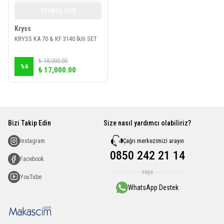
STOKTA YOK
Kryss
KRYSS KA 70 & KF 3140 İkili SET
₺ 18,000.00
%
6
₺ 17,000.00
Bizi Takip Edin
Size nasıl yardımcı olabiliriz?
Çağrı merkezimizi arayın
Instagram
0850 242 21 14
Facebook
veya
YouTube
WhatsApp Destek