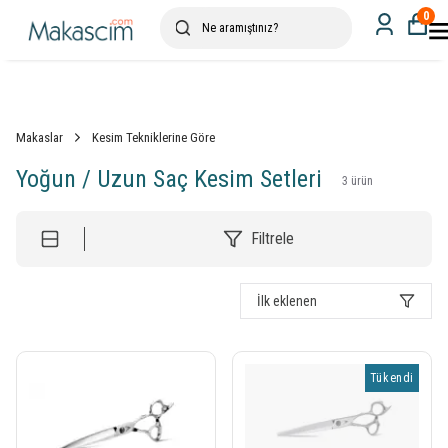
0
Makaslar
Kesim Tekniklerine Göre
Yoğun / Uzun Saç Kesim Setleri
3
ürün
Filtrele
İlk eklenen
Tükendi