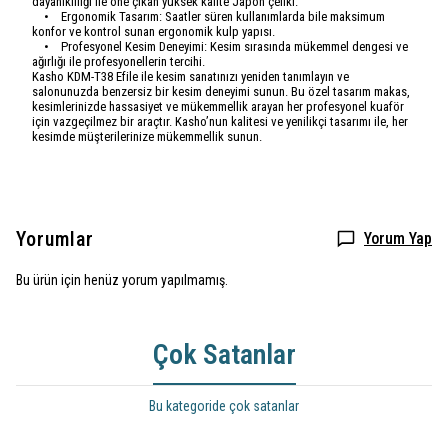
dayanıklılığı ile öne çıkan yüksek kalite Japon çeliki.
• Ergonomik Tasarım: Saatler süren kullanımlarda bile maksimum
konfor ve kontrol sunan ergonomik kulp yapısı.
• Profesyonel Kesim Deneyimi: Kesim sırasında mükemmel dengesi ve
ağırlığı ile profesyonellerin tercihi.
Kasho KDM-T38 Efile ile kesim sanatınızı yeniden tanımlayın ve
salonunuzda benzersiz bir kesim deneyimi sunun. Bu özel tasarım makas,
kesimlerinizde hassasiyet ve mükemmellik arayan her profesyonel kuaför
için vazgeçilmez bir araçtır. Kasho’nun kalitesi ve yenilikçi tasarımı ile, her
kesimde müşterilerinize mükemmellik sunun.
Yorumlar
Yorum Yap
Bu ürün için henüz yorum yapılmamış.
Çok Satanlar
Bu kategoride çok satanlar