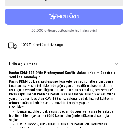
1000 TL üzeri ücretsiz kargo
Ürün Açıklaması
Kasho KDM-T38 Efile Profesyonel Kuaför Makası: Kesim Sanatınızı
Yeniden Tanımlayın
Kasho KDM-T38 Efile, profesyonel kuaförler ve saç stilistleri için özenle
tasarlanmış, kesim tekniklerinde çığır açan bir kuaför makasıdır. Japon
ustalığının ve mükemmelliğinin bir simgesi olan bu makas, benzersiz efile
bıçak yapısı ile her kesimde keskinlik ve hassasiyet sunar. Saç kesiminde
yeni bir dönem başlatan KDM-T38 Efile, salonunuzdaki hizmet kalitesini
artırarak müşterilerinize unutulmaz bir deneyim yaşatır.
Özellikler:
• Benzersiz Efile Bıçak Yapısı: Saçları düzgün ve hassas bir şekilde
incelten efile bıçaklar, her türlü kesim tekniğinde mükemmel sonuçlar
sağlar.
• Üstün Japon Çelik Kalitesi: Uzun süre keskinliğini koruyan ve