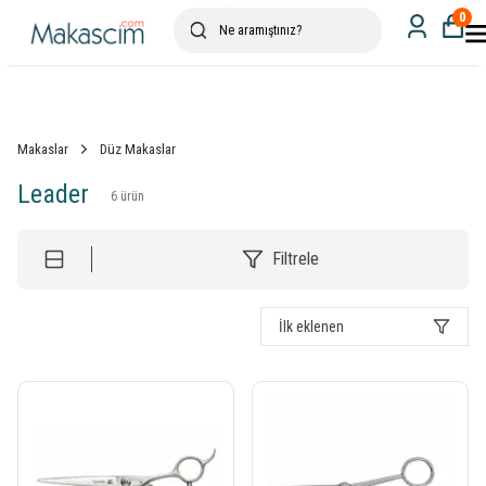
0
Makaslar
Düz Makaslar
Leader
6
ürün
Filtrele
İlk eklenen