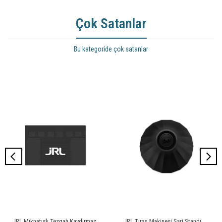
Çok Satanlar
Bu kategoride çok satanlar
JRL Mıknatıslı Tezgah Kaydırmaz
JRL Tıraş Makinesi Şarj Standı